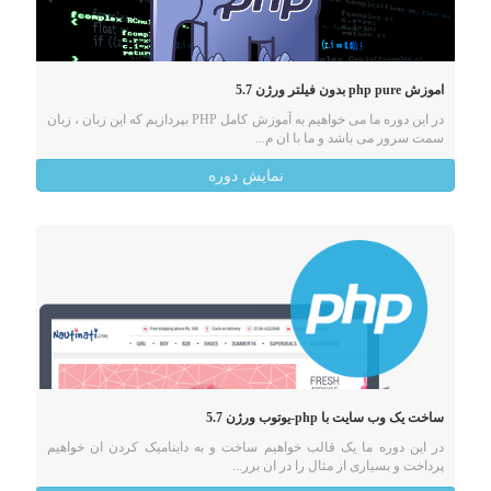
اموزش php pure بدون فیلتر ورژن 5.7
در این دوره ما می خواهیم به آموزش کامل PHP بپردازیم که این زبان ، زبان
سمت سرور می باشد و ما با ان م...
نمایش دوره
ساخت یک وب سایت با php-یوتوب ورژن 5.7
در این دوره ما یک قالب خواهیم ساخت و به داینامیک کردن ان خواهیم
پرداخت و بسیاری از مثال را در ان برر...