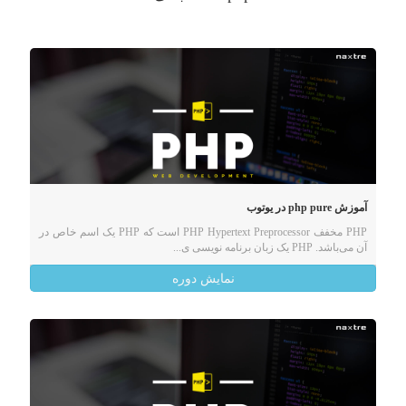
آموزش php pure در یوتوب
PHP مخفف PHP Hypertext Preprocessor است که PHP یک اسم خاص در
آن می‌باشد. PHP یک زبان برنامه نویسی ی...
نمایش دوره