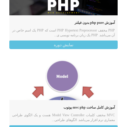
آموزش php pure بدون فیلتر
PHP مخفف PHP Hypertext Preprocessor است که PHP یک اسم خاص در
آن می‌باشد. PHP یک زبان برنامه نویسی ی...
نمایش دوره
آموزش کامل ساخت mvc php-یوتوب
MVC مخفف کلمات Model ‌View Controller هست و یک الگوی طراحی
معماری نرم افزار می‌باشد. الگوهای طراحی...